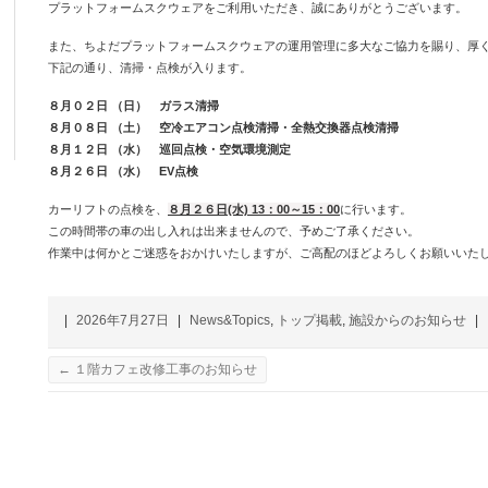
プラットフォームスクウェアをご利用いただき、誠にありがとうございます。
また、ちよだプラットフォームスクウェアの運用管理に多大なご協力を賜り、厚
下記の通り、清掃・点検が入ります。
８
月０２
日 （日） ガラス清掃
８月０８日 （土） 空冷エアコン点検清掃・全熱交換器点検清掃
８月１２
日 （水） 巡回点検・空気環境測定
８月２６日 （水） EV点検
カーリフトの点検を、
８
月２６
日(水) 13：00～15：00
に行います。
この時間帯の車の出し入れは出来ませんので、予めご了承ください。
作業中は何かとご迷惑をおかけいたしますが、ご高配のほどよろしくお願いいた
|
2026年7月27日
|
News&Topics
,
トップ掲載
,
施設からのお知らせ
|
←
１階カフェ改修工事のお知らせ