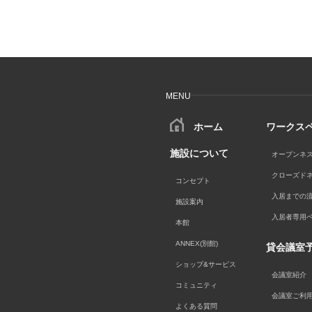
MENU
ホーム
ワークス
施設について
オープンネ
クローズド
コンセプト
入居までの
施設案内
入居者専用
本館
ANNEX(別館)
貸会議室
ショップ&サービス
会議室紹介
コミュニティ
会議室ご利
よくある質問