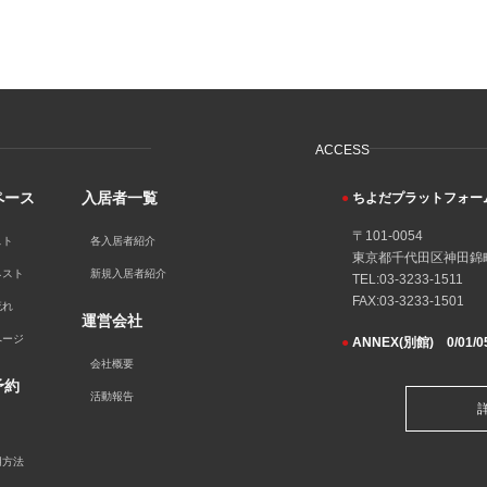
ACCESS
ペース
入居者一覧
●
ちよだプラットフォーム
〒101-0054
スト
各入居者紹介
東京都千代田区神田錦町
ネスト
新規入居者紹介
TEL:03-3233-1511
FAX:03-3233-1501
流れ
運営会社
ページ
●
ANNEX(別館) 0/01/05
会社概要
予約
活動報告
用方法