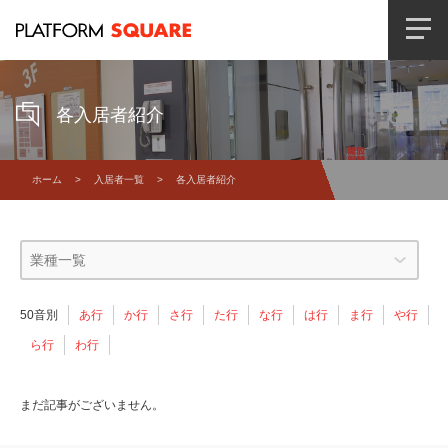
各入居者紹介
ホーム
>
入居者一覧
> 各入居者紹介
50音別
あ行
か行
さ行
た行
な行
は行
ま行
や行
ら行
わ行
まだ記事がございません。