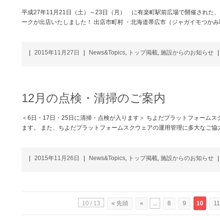
平成27年11月21日（土）～23日（月） に有楽町駅前広場で開催された
ークが出店いたしました！ 出店市町村 ・北海道帯広市（ジャガイモつかみ
|
2015年11月27日
|
News&Topics
,
トップ掲載
,
施設からのお知らせ
|
12月の点検・清掃のご案内
＜6日・17日・25日に清掃・点検が入ります＞ ちよだプラットフォーム
ます。 また、ちよだプラットフォームスクウェアの運用管理に多大なご協
|
2015年11月26日
|
News&Topics
,
トップ掲載
,
施設からのお知らせ
|
10 / 13
« 先頭
«
...
8
9
10
11