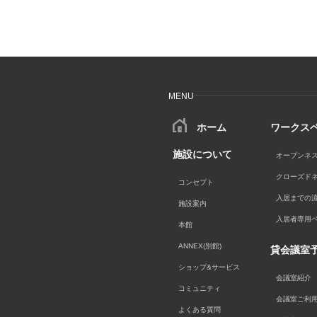
MENU
ホーム
ワークス
施設について
オープンネ
クローズド
コンセプト
入居までの
施設案内
入居者専用
本館
ANNEX(別館)
貸会議室
ショップ&サービス
会議室紹介
コミュニティ
会議室ご利
よくある質問