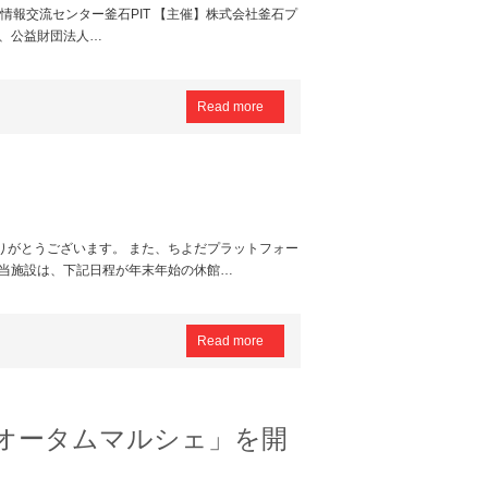
会場】情報交流センター釜石PIT 【主催】株式会社釜石プ
市、公益財団法人…
Read more
りがとうございます。 また、ちよだプラットフォー
 当施設は、下記日程が年末年始の休館…
Read more
オータムマルシェ」を開