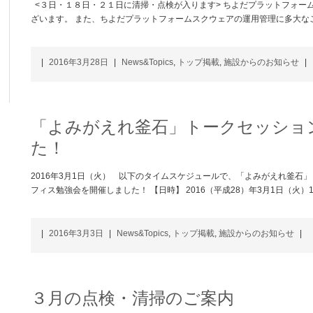
<３日・１８日・２１日に清掃・点検が入ります> ちよだプラットフォー
ざいます。 また、ちよだプラットフォームスクウェアの運用管理に多大な
|
2016年3月28日
|
News&Topics
,
トップ掲載
,
施設からのお知らせ
|
「よみがえれ釜石」トークセッショ
た！
2016年3月1日（火） 以下のタイムスケジュールで、「よみがえれ釜石
フィス勉強会を開催しました！ 【日時】 2016（平成28）年3月1日（火）16
|
2016年3月3日
|
News&Topics
,
トップ掲載
,
施設からのお知らせ
|
３月の点検・清掃のご案内