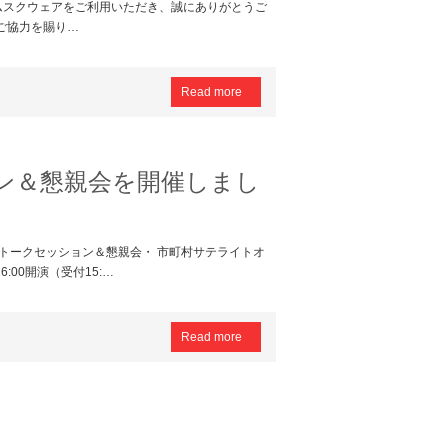
ムスクウェアをご利用いただき、誠にありがとうご
ご協力を賜り…
Read more
ン＆懇親会を開催しまし
」トークセッション＆懇親会・ 市町村サテライトオ
:00開演（受付15:…
Read more