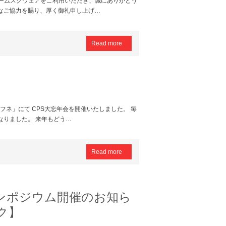
フォームスクウェアをご利用いただき、誠にありがとう
なご協力を賜り、厚く御礼申し上げ…
Read more
 フネ」にて CPS大忘年会を開催いたしました。 毎
なりました。 来年もどう…
Read more
ンポジウム開催のお知ら
ク】