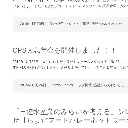
＜7日・20日・23日・24日に清掃・点検が入ります＞ ちよだプラット
ございます。 また、ちよだプラットフォームスクウェアの運用管理に多大
|
2016年1月26日
|
News&Topics
,
トップ掲載
,
施設からのお知らせ
|
CPS大忘年会を開催しました！！
2015年12月22日（火）にちよだプラットフォームスクウェア１階「fune
年恒例の福引抽選会も行われ、大盛り上がりでした！ 今年も１年お世話に
|
2015年12月24日
|
News&Topics
,
トップ掲載
,
施設からのお知らせ
|
「三陸水産業のみらいを考える」シ
せ【ちよだフードバレーネットワー