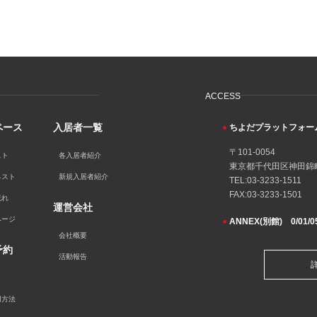
ACCESS
ペース
入居者一覧
●
ちよだプラットフォーム
〒101-0054
スト
各入居者紹介
東京都千代田区神田錦町
ネスト
新規入居者紹介
TEL:03-3233-1511
FAX:03-3233-1501
流れ
運営会社
ページ
●
ANNEX(別館) 0/01/05
会社概要
予約
活動報告
用方法